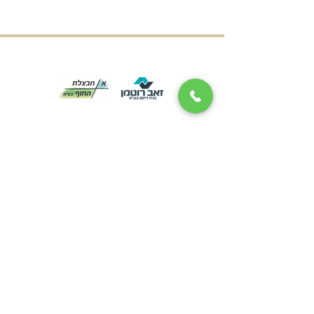
טלפון:
03-6514279
|
פקס:
03-5034391
משרד ראשי: הכישור 49 /
שדרות ירושלים 157, חולון
צרו קשר
שם מלא
*
טלפון
*