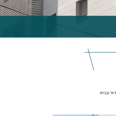
וותיקה. הריסת מבנה קיים בן 9 יחידות דיור ובניית