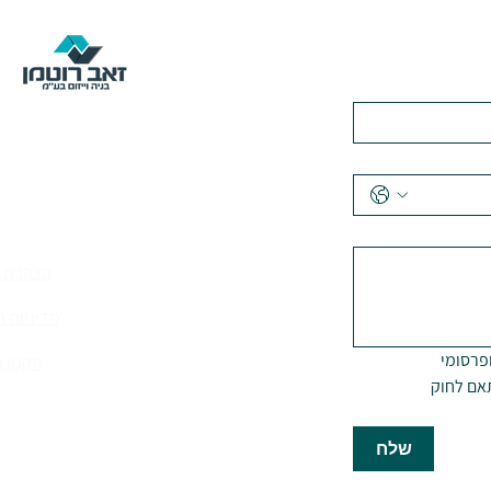
טלפון: 03-6514279
|
משרד ראשי: הכישור 49 / שדרות ירושלים 157, חולון
הצהרת נ
מדיניות 
הרני לאשר קבלת דואר שיווקי ופרסומי 
תקנון 
מהחברה בנוגע לפעילותה בהתאם לחוק 
כל הזכויות שמורות ל
זאב רוטמן
שלח