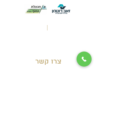
טלפון:
03-6514279
|
פקס:
03-5034391
משרד ראשי: הכישור 49 /
שדרות ירושלים 157, חולון
צרו קשר
שם מלא
*
טלפון
*
מסר