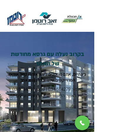
בקרוב נעלה עם גרסא מחודשת
של האתר
בינתיים, אתם מוזמנים ליצור איתנו קשר אודות
הפרוייקטים שלנו ובכל נושא אחר
טלפון:
03-6514279
| פקס:
03-5034391
משרד ראשי: הכישור 49 / שדרות ירושלים 157
חולון